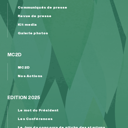
Communiqués de presse
Revue de presse
Kit media
Galerie photos
MC2D
MC2D
Nos Actions
EDITION 2025
Le mot du Président
Les Conférences
Le Jury du concours de pitchs des startups