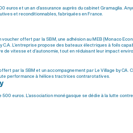
00 euros et un an d’assurance auprès du cabinet Gramaglia. Any
ives et reconditionnables, fabriquées en France.
 voucher offert par la SBM, une adhésion au MEB (Monaco Econ
C.A. L’entreprise propose des bateaux électriques à foils capa
 de vitesse et d’autonomie, tout en réduisant leur impact envir
offert par la SBM et un accompagnement par Le Village by CA.
te performance à hélices tractrices contrarotatives.
y
500 euros. L’association monégasque se dédie à la lutte contre l