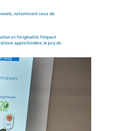
sionnels, notamment ceux de
ion et l’originalité, l’impact
rations approfondies, le jury du