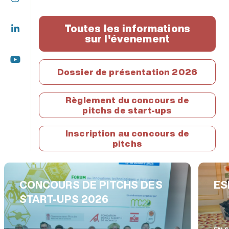
Toutes les informations
sur l'évenement
Dossier de présentation 2026
Règlement du concours de
pitchs de start-ups
Inscription au concours de
pitchs
ONCOURS DE PITCHS DES
ESPACE
TART-UPS 2026