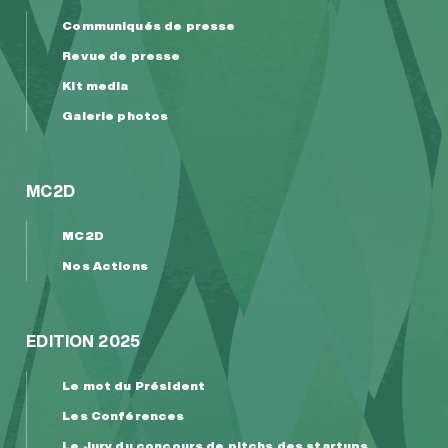
Communiqués de presse
Revue de presse
Kit media
Galerie photos
MC2D
MC2D
Nos Actions
EDITION 2025
Le mot du Président
Les Conférences
Le Jury du concours de pitchs des startups