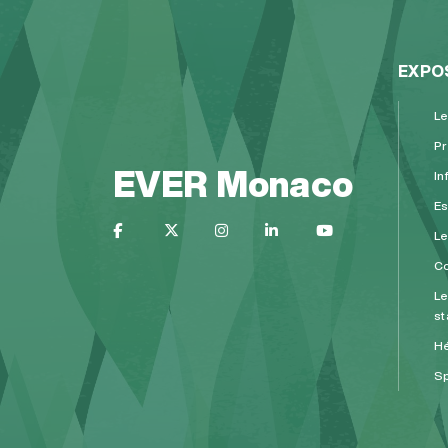
EXPO
Le
Pr
EVER Monaco
In
Es
L
Co
Le
st
H
Sp