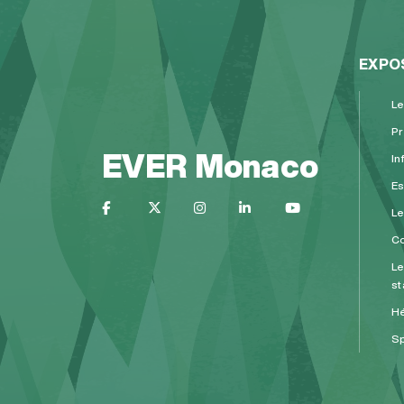
EXPO
Le
Pr
EVER Monaco
In
Es
L
Co
Le
st
H
Sp