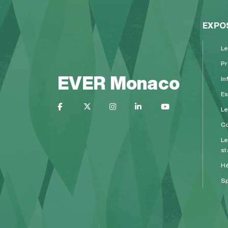
EXPO
Le
Pr
EVER Monaco
In
Es
L
Co
Le
st
H
Sp