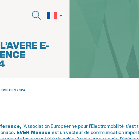
’AVERE E-
RENCE
4
SEMBLE EN 2024
nference,
l’Association Européenne pour l’Électromobilité, s’est 
Monaco
. EVER Monaco
est un vecteur de communication import
s ouprototypes y ont été dévoilés. Année après année, l’évènemen