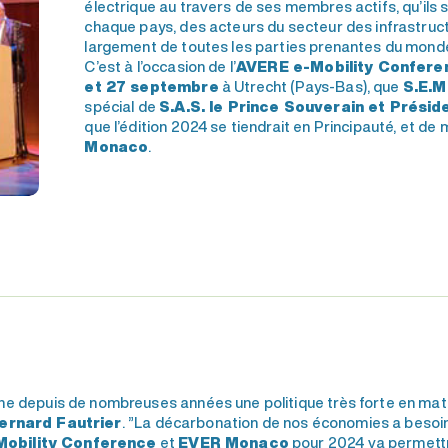
électrique au travers de ses membres actifs, qu’ils 
chaque pays, des acteurs du secteur des infrastruct
largement de toutes les parties prenantes du mond
C’est à l’occasion de l’
AVERE e-Mobility Confer
et 27 septembre
à Utrecht (Pays-Bas), que
S.E.M
spécial de
S.A.S. le Prince Souverain et Prés
que l’édition 2024 se tiendrait en Principauté, et 
Monaco
.
e depuis de nombreuses années une politique très forte en mati
Bernard Fautrier
. ”La décarbonation de nos économies a besoin 
obility Conference
et
EVER Monaco
pour 2024 va permettr