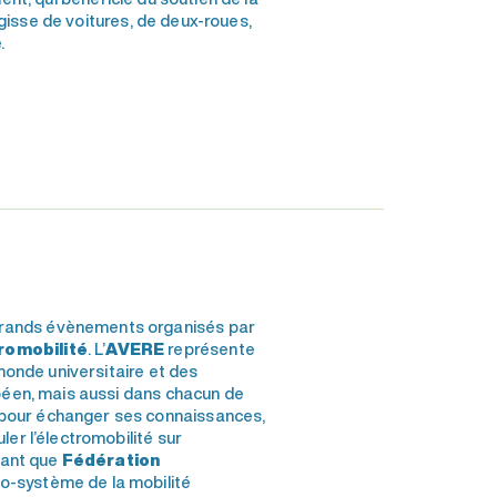
agisse de voitures, de deux-roues,
.
 grands évènements organisés par
romobilité
. L’
AVERE
représente
 monde universitaire et des
opéen, mais aussi dans chacun de
 pour échanger ses connaissances,
er l’électromobilité sur
 tant que
Fédération
o-système de la mobilité