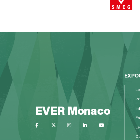
EXPO
Le
Pr
EVER Monaco
In
Es
L
Co